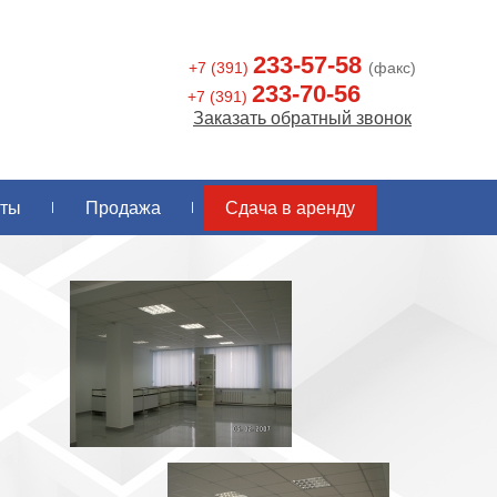
233-57-58
+7 (391)
(факс)
233-70-56
+7 (391)
Заказать обратный звонок
кты
Продажа
Сдача в аренду